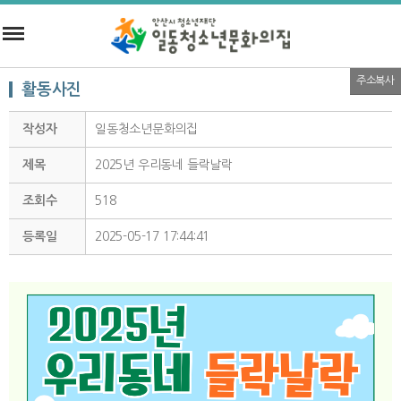
주소복사
활동사진
작성자
일동청소년문화의집
제목
2025년 우리동네 들락날락
조회수
518
등록일
2025-05-17 17:44:41